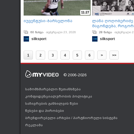
11:27
იუვენტუსი-ბარსელონა
ლანა ღოღობერიძე 
Მაგონდება, Როგორ
Მაგონდება”
60 ნახვა
თებერვალი 23, 2026
28 ნახვა
თებერვალი 2
silksport
silksport
1
2
3
4
5
6
>
>>
© 2006-2026
სამომხმარებლო შეთანხმება
კონფიდენციალურობის პოლიტიკა
საჩივრების განხილვის წესი
წესები და პირობები
ბრენდირებული არხები
/
პარტნიორული სისტემა
რეკლამა