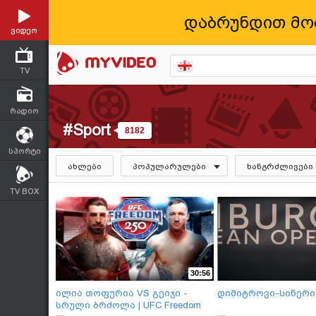
დაბრუნდით მო
ვიდეო
TV
რადიო
#Sport
8182
სპორტი
ახლები
პოპულარულები
ხანგრძლივები
TV BOX
30:56
ილია თოფურია VS გეიჯი -
დიმიტროვი-Სინერი
სრული ბრძოლა | UFC Freedom