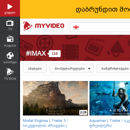
დაბრუნდით მო
ვიდეო
TV
რადიო
#IMAX
110
სპორტი
ახლები
პოპულარულები
ხანგრძლივები
TV BOX
2:29
Mortal Engines | Trailer 3 /
Aquaman | Trailer / აკ
სიკვდილის ძრავები |
ტრეილერი