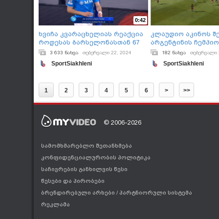
0:42
ხვიჩა კვარაცხელიას რეაქცია
კლაუდიო აკინოს შ
როდესას ბარსელონასთან 67
არგენტინის ჩემპიო
წუთზე შეცვალეს
3 633 ნახვა
თებერვალი 22, 2024
182 ნახვა
თებერვალი 
SportSiakhleni
SportSiakhleni
1
2
3
4
5
6
>
>>
© 2006-2026
სამომხმარებლო შეთანხმება
კონფიდენციალურობის პოლიტიკა
საჩივრების განხილვის წესი
წესები და პირობები
ბრენდირებული არხები
/
პარტნიორული სისტემა
რეკლამა