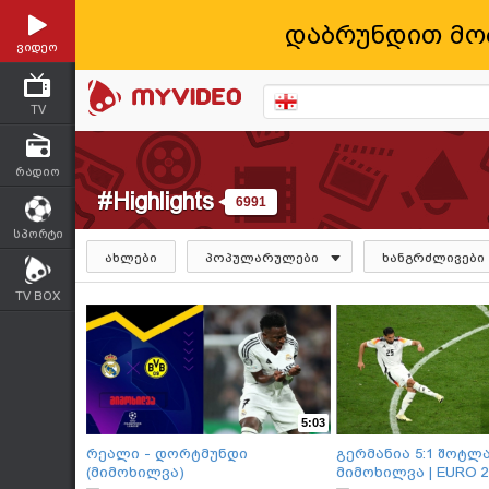
დაბრუნდით მო
ვიდეო
TV
რადიო
#Highlights
6991
სპორტი
ახლები
პოპულარულები
ხანგრძლივები
TV BOX
5:03
რეალი - დორტმუნდი
გერმანია 5:1 შოტლ
(მიმოხილვა)
მიმოხილვა | EURO 2