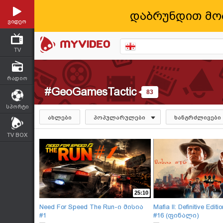
დაბრუნდით მო
ვიდეო
TV
რადიო
#GeoGamesTactic
83
სპორტი
ახლები
პოპულარულები
ხანგრძლივები
TV BOX
25:10
Need For Speed The Run-ი მისია
Mafia II: Definitive Edi
#1
#16 (ფინალი)