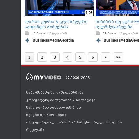
6:08
ლარის კურსი & გლობალური
ჩააბარა თუ ვერა F
საფონდო ბირჟების
ხელმძღვანელმა
მიმოხილვა / 30.07.2026
მიუკერძოებლობის
10 ნახვა
10 დღის წინ
24 ნახვა
10 დღის წინ
გამოცდა?
BusinessMediaGeorgia
BusinessMediaGeor
1
2
3
4
5
6
>
>>
© 2006-2026
სამომხმარებლო შეთანხმება
კონფიდენციალურობის პოლიტიკა
საჩივრების განხილვის წესი
წესები და პირობები
ბრენდირებული არხები
/
პარტნიორული სისტემა
რეკლამა