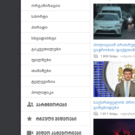
ორგანიზაცია
სპორტი
პირადი
სხვადასხვა
პოლიციამ არასრ
გაკვეთილები
ვაჭრობის ფაქტთან
დაკავშირებით 2 პი
1 909 ნახვა
იანვარი 2
ფილმები
ხოლო 1 პირს ბრა
წარედგინა
თამაშები
ტელევიზია
პოლიტიკა
საქართველოს პრო
პარტნიორები
განცხადება
7 871 ნახვა
ოქტომბერ
რჩეული ვიდეოები
ვიდეო კატეგორიები