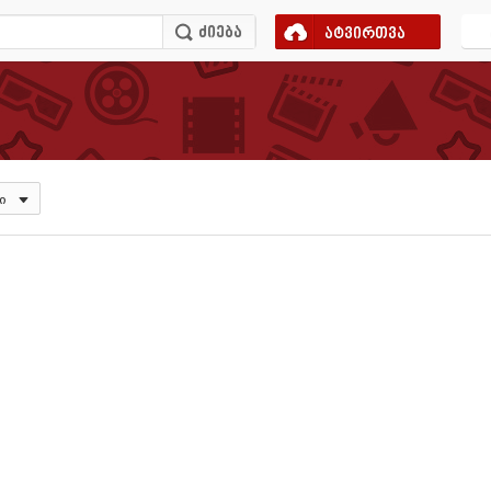
ატვირთვა
ი