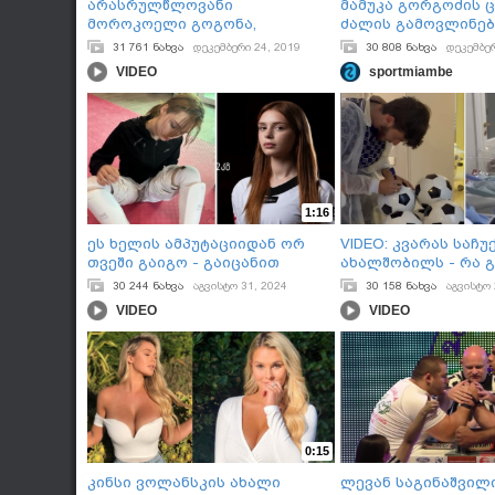
არასრულწლოვანი
მამუკა გორგოძის 
მოროკოელი გოგონა,
ძალის გამოვლინებ
რომელმაც ბენზემას და
31 761 ნახვა
დეკემბერი 24, 2019
30 808 ნახვა
დეკემბერ
რიბერის სანაკრებო კარიერა
VIDEO
sportmiambe
დაუსრულა
1:16
ეს ხელის ამპუტაციიდან ორ
VIDEO: კვარას საჩ
თვეში გაიგო - გაიცანით
ახალშობილს - რა 
პარალიმპიადის 19 წლის
ხვიჩამ კლინიკაში 
30 244 ნახვა
აგვისტო 31, 2024
30 158 ნახვა
აგვისტო 
პრიზიორი ანა ჯაფარიძე
შვილის გაჩენის შე
VIDEO
VIDEO
[VIDEO]
0:15
კინსი ვოლანსკის ახალი
ლევან საგინაშვილი