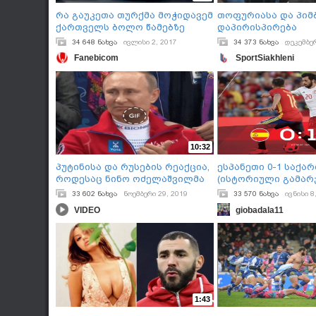
რა გაუკეთა თურქმა მოჭიდავემ
თოფურიასა და პიმ
ქართველს ბოლო წამებზე
დაპირისპირება
პრესკონფერენცია
34 648 ნახვა
ივლისი 2, 2017
34 373 ნახვა
დეკემბერ
Fanebicom
SportSiakhleni
10:32
პუტინისა და რუსების რეაქცია,
ესპანეთი 0-1 საქ
როდესაც ნინო ოძელაშვილმა
(ისტორიული გამარჯ
რუსეთში გამარჯვების შემდეგ
33 602 ნახვა
ნოემბერი 29, 2019
33 570 ნახვა
ივნისი 8
ქართულად იცეკვა
VIDEO
giobadala11
1:43