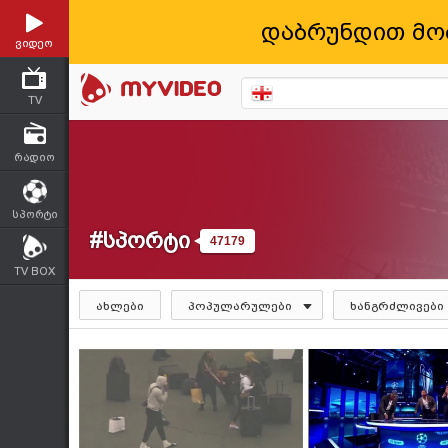
დაბრუნდით მო
ვიდეო
TV
რადიო
სპორტი
#სპორტი
47179
TV BOX
ახლები
პოპულარულები
ხანგრძლივები