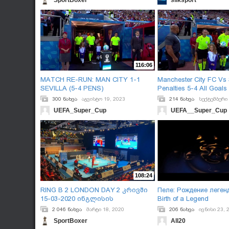
SportBoxer
silksport
Strandja - Day 7 - Finals -
ზრდასრული მამაკაცების
ფინალური ორთაბრძოლების
სრული ვერსია.
116:06
MATCH RE-RUN: MAN CITY 1-1
Manchester City FC Vs 
SEVILLA (5-4 PENS)
Penalties 5-4 All Goal
Cup Final 2023
300 ნახვა
აგვისტო 19, 2023
214 ნახვა
სექტემბერი 
UEFA_Super_Cup
UEFA__Super_Cup
108:24
RING B 2 LONDON DAY 2 კრივში
Пеле: Рождение легенд
15-03-2020 ინგლისის
Birth of a Legend
დედაქალაქ ლონდონში, 2020
2 046 ნახვა
მარტი 18, 2020
206 ნახვა
ივნისი 23, 
წლის ტოკიოს ოლიმპიადის,
SportBoxer
All20
სალიცენზიო ტურნირის, მეორე