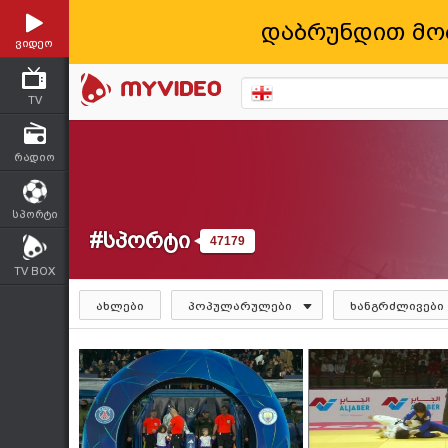
დაბრუნდით მო
ვიდეო
TV
რადიო
სპორტი
#სპორტი
47179
TV BOX
ახლები
პოპულარულები
ხანგრძლივები