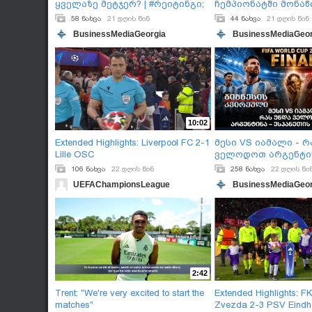
ყველაზე მეტჯერ? | #რეიტინგი;
ჩემპიონატში მონა
58 ნახვა
21 დღის წინ
44 ნახვა
21 დღის წინ
BusinessMediaGeorgia
BusinessMediaGeor
10:02
Extended Highlights: Liverpool FC 2-1
მესი VS იამალი - რ
Lille OSC
ველოდოთ არგენტი
ესპანეთის ფინალი
106 ნახვა
22 დღის წინ
258 ნახვა
22 დღის წი
UEFAChampionsLeague
BusinessMediaGeor
2:42
Trent: "We're very excited to start the
Extended Highlights: F
matches"
Zvezda 2-3 PSV Eindh