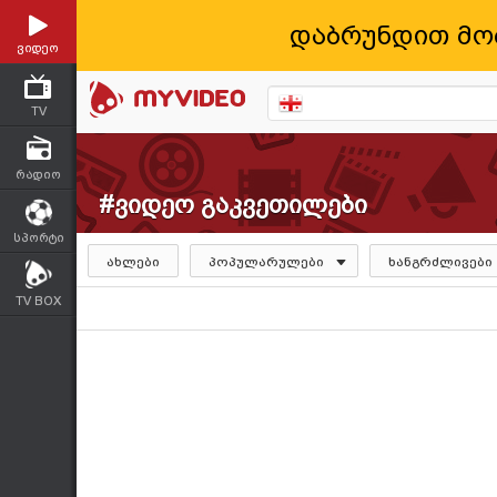
დაბრუნდით მო
ვიდეო
TV
რადიო
#ვიდეო გაკვეთილები
სპორტი
ახლები
პოპულარულები
ხანგრძლივები
TV BOX