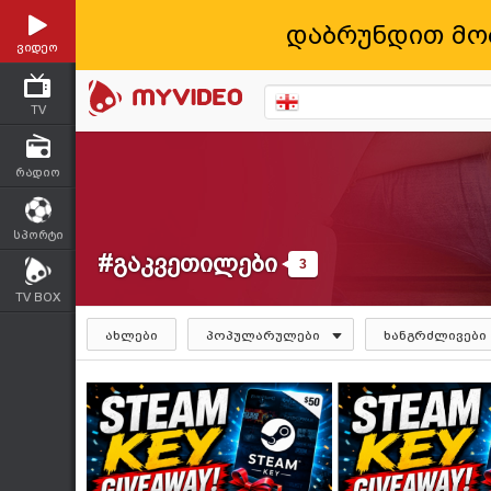
დაბრუნდით მო
ვიდეო
TV
რადიო
სპორტი
#გაკვეთილები
3
TV BOX
ახლები
პოპულარულები
ხანგრძლივები