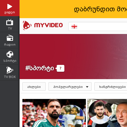
დაბრუნდით მო
ვიდეო
TV
რადიო
სპორტი
#სპორტი
7
TV BOX
ახლები
პოპულარულები
ხანგრძლივები