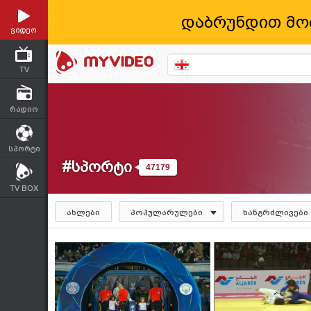
დაბრუნდით მო
ვიდეო
TV
რადიო
სპორტი
#სპორტი
47179
TV BOX
ახლები
პოპულარულები
ხანგრძლივები