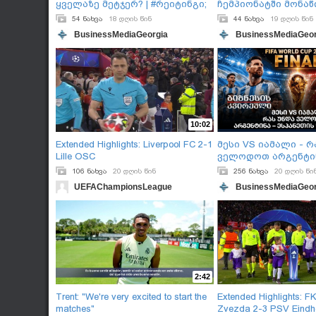
ყველაზე მეტჯერ? | #რეიტინგი;
ჩემპიონატში მონა
54 ნახვა
18 დღის წინ
44 ნახვა
19 დღის წინ
BusinessMediaGeorgia
BusinessMediaGeor
10:02
Extended Highlights: Liverpool FC 2-1
მესი VS იამალი - რ
Lille OSC
ველოდოთ არგენტი
ესპანეთის ფინალი
106 ნახვა
20 დღის წინ
256 ნახვა
20 დღის წი
UEFAChampionsLeague
BusinessMediaGeor
2:42
Trent: "We're very excited to start the
Extended Highlights: F
matches"
Zvezda 2-3 PSV Eindh