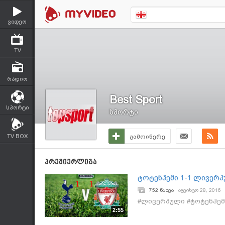
ვიდეო
TV
რადიო
Best Sport
სპორტი
სპორტი
TV BOX
გამოიწერე
პრემიერლიგა
ტოტენჰემი 1-1 ლივერპ
752 ნახვა
აგვისტო 28, 2016
#ლივერპული #ტოტენჰემ
2:55