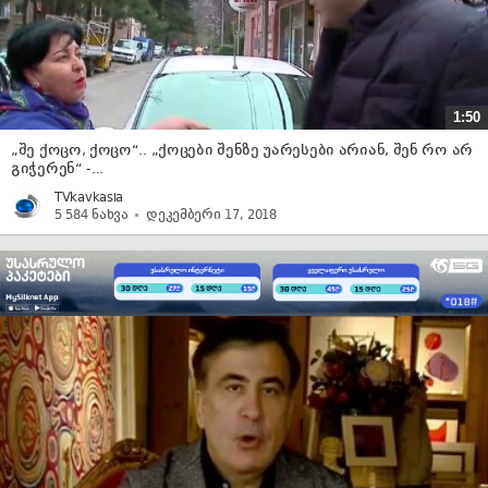
1:50
„შე ქოცო, ქოცო“.. „ქოცები შენზე უარესები არიან, შენ რო არ
გიჭერენ“ -...
TVkavkasia
5 584 ნახვა
დეკემბერი 17, 2018