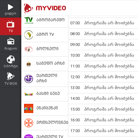
ვიდეო
TV
რადიო
სპორტი
TV BOX