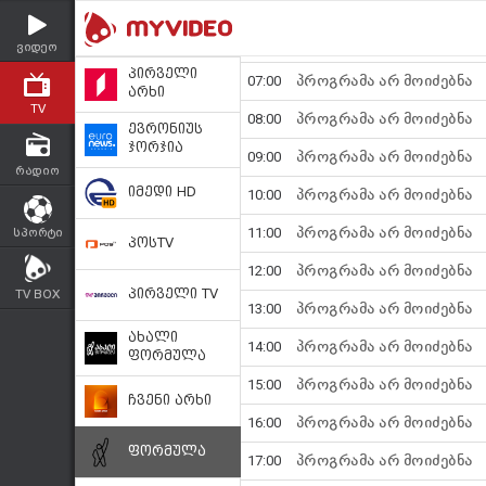
ვიდეო
TV
რადიო
სპორტი
TV BOX